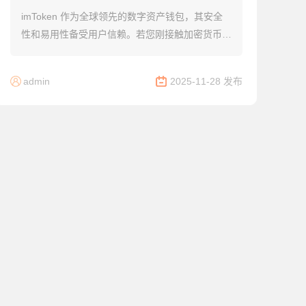
imToken 作为全球领先的数字资产钱包，其安全
性和易用性备受用户信赖。若您刚接触加密货币领
域，想知道“imToken怎么安装钱包”，这篇详尽指
南将手把手带您完成从下载应用到安全...
admin
2025-11-28 发布