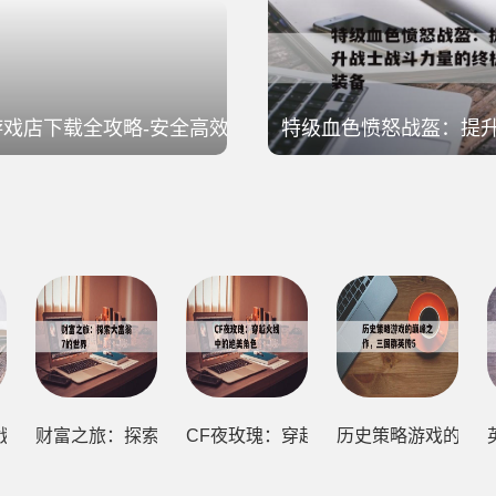
9游戏店下载全攻略-安全高效获取游戏资源
特级血色愤怒战盔：提
效获取游戏资源
战盔：提升战士战斗力量的终极装备
财富之旅：探索大富翁7的世界
CF夜玫瑰：穿越火线中的绝美角色
历史策略游戏的巅峰