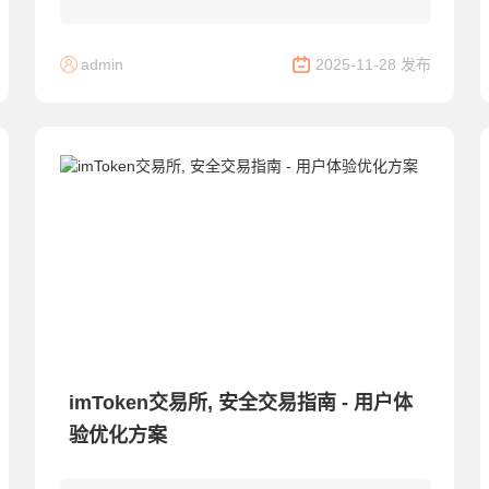
户创建到加密货币购买的完整流程，涵盖安全性设
置、交易平台对接等实操细节，助您高效开启区...
admin
2025-11-28 发布
imToken交易所, 安全交易指南 - 用户体
验优化方案