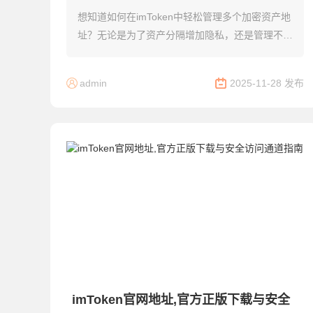
想知道如何在imToken中轻松管理多个加密资产地
址？无论是为了资产分隔增加隐私，还是管理不同
链上资产，创建并切换多个钱包地址是imToken的
核心功能之一。本教程将详细拆解创建多...
admin
2025-11-28 发布
imToken官网地址,官方正版下载与安全