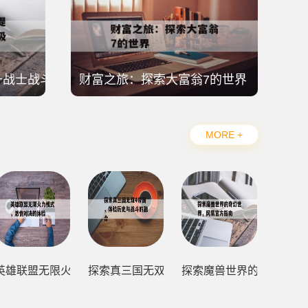
升战士战斗力量的终极装备
财富之旅：探索大富翁7的世界
MORE +
之作，三国群英传5
英雄联盟无限火力模式，激情对决的体验
探索真三国无双4帝国，体验历史与战斗的融
探索魔兽世界的奇幻世界