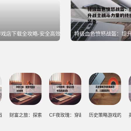
9游戏店下载全攻略-安全高效获取游戏资源
特级血色愤怒战盔：提
效获取游戏资源
战盔：提升战士战斗力量的终极装备
财富之旅：探索大富翁7的世界
CF夜玫瑰：穿越火线中的绝美角色
历史策略游戏的巅峰