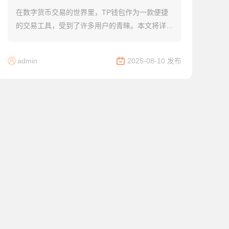
在数字货币交易的世界里，TP钱包作为一款便捷
的交易工具，受到了许多用户的青睐。本文将详细
介绍TP钱包币买卖的相关流程、注意事项以及优
化策略，帮助用户在数字货币交易中更加得心应
admin
2025-08-10 发布
手。...