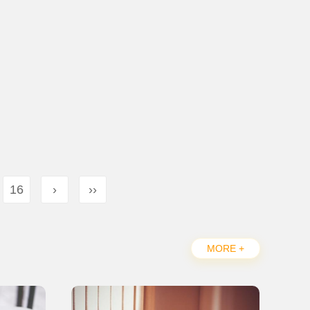
16
›
››
MORE +