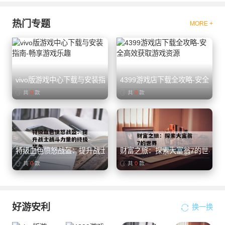
热门专题
MORE +
vivo版游戏中心下载与安装指南-畅享游戏乐趣
4399游戏店下载全攻略-安全高
共
0
款
共
0
款
特级血色愤怒战盔：提升战士战斗力量的终极装备
财富之旅：探索大富翁7的世界
共
0
款
共
0
款
好游安利
换一换