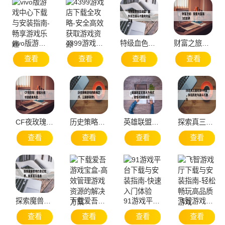
vivo版游戏中心下载与安装指南-畅享游戏乐趣
4399游戏店下载全攻略-安全高效获取游戏资源
特级血色愤怒战盔：提升战士战斗力量的终极装备
财富之旅：探索大富翁7的世界
查看
查看
查看
查看
CF夜玫瑰：穿越火线中的绝美角色
历史策略游戏的巅峰之作，三国群英传5
英雄联盟无限火力模式，激情对决的体验
探索真三国无双4帝国，体验历史与战斗的融合
查看
查看
查看
查看
探索魔兽世界的奇幻世界，网易官方指南
下载爱吾游戏宝盒-高效管理游戏资源的解决方案
91游戏平台下载与安装指南-快速入门体验
飞智游戏厅下载与安装指南-轻松畅玩高品质游戏
查看
查看
查看
查看