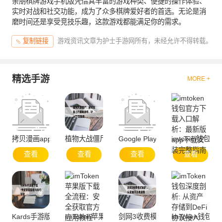
亲朋棋牌游戏手机版凭借其丰富的游戏种类、便捷的操作体验、
实时对战和社交功能，成为了众多棋牌爱好者的首选。无论是消
磨时间还是享受竞技乐趣，这款游戏都能满足你的需求。
游戏资讯文章为护士手游网所有，未经允许不得转载。
复制链接
精选手游
MORE +
拷贝漫画app官方网站-便捷服务与资源聚合
植物大战僵尸：移动设备上的策略游戏，iPad下载
Google Play官方下载与安全使用
imtoken钱
查看
查看
查看
查看
Kards手游版下载-快速安装指南与技巧分享
imToken苹果版下载全流程：安全获取官方应用教
剑网3收费模式解析，玩家如何合
imToken钱包