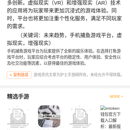
多创新。虚拟现实（VR）和增强现实（AR）技术
的应用将为玩家带来更加沉浸式的游戏体验。同
时，平台也将更加注重个性化服务，满足不同玩家
的需求。
（关键词：未来趋势，手机捕鱼游戏平台，虚
拟现实，增强现实）
手机捕鱼游戏平台为玩家提供了全新的娱乐体验。在选择打鱼游
戏平台时，玩家应综合考虑平台的稳定性、用户体验、安全性以
及社交功能等因素，以获得最佳的游戏体验。
游戏资讯文章为护士手游网所有，未经允许不得转载。
复制链接
精选手游
MORE +