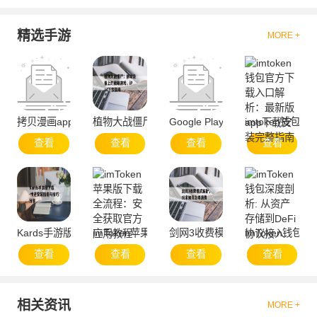
精选手游
MORE +
拷贝漫画app官方网站-便捷服务与资源聚合
植物大战僵尸：移动设备上的策略游戏，iPad下载
Google Play官方下载与安全使用
imtoken钱
查看
查看
查看
查看
Kards手游版下载-快速安装指南与技巧分享
imToken苹果版下载全流程：安全获取官方应用教
剑网3收费模式解析，玩家如何合
imToken钱包
查看
查看
查看
查看
相关资讯
MORE +