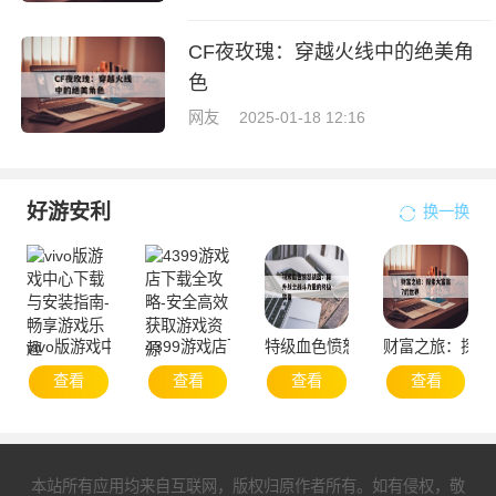
CF夜玫瑰：穿越火线中的绝美角
色
网友
2025-01-18 12:16
好游安利
换一换
vivo版游戏中心下载与安装指南-畅享游戏乐趣
4399游戏店下载全攻略-安全高效获取游戏资源
特级血色愤怒战盔：提升战士战
财富之旅：探索
查看
查看
查看
查看
本站所有应用均来自互联网，版权归原作者所有。如有侵权，敬