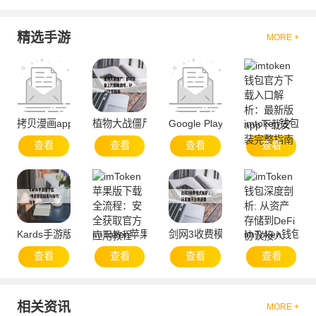
精选手游
MORE +
拷贝漫画app官方网站-便捷服务与资源聚合
植物大战僵尸：移动设备上的策略游戏，iPad下载
Google Play官方下载与安全使用
imtoken钱
查看
查看
查看
查看
Kards手游版下载-快速安装指南与技巧分享
imToken苹果版下载全流程：安全获取官方应用教
剑网3收费模式解析，玩家如何合
imToken钱包
查看
查看
查看
查看
相关资讯
MORE +