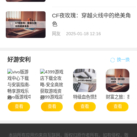
CF夜玫瑰：穿越火线中的绝美角
色
网友
2025-01-18 12:16
好游安利
换一换
vivo版游戏中心下载与安装指南-畅享游戏乐趣
4399游戏店下载全攻略-安全高效获取游戏资源
特级血色愤怒战盔：提升战士战
财富之旅：探索
查看
查看
查看
查看
本站所有应用均来自互联网，版权归原作者所有。如有侵权，敬