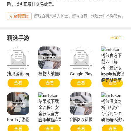
略，以实现最佳交易效果。
游戏百科文章为护士手游网所有，未经允许不得转载。
复制链接
精选手游
MORE +
拷贝漫画app官方网站-便捷服务与资源聚合
植物大战僵尸：移动设备上的策略游戏，iPad下载
Google Play官方下载与安全使用
imtoken钱
查看
查看
查看
查看
Kards手游版下载-快速安装指南与技巧分享
imToken苹果版下载全流程：安全获取官方应用教
剑网3收费模式解析，玩家如何合
imToken钱包
查看
查看
查看
查看