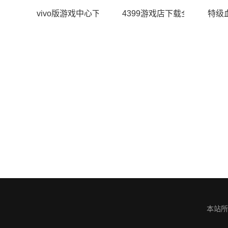
vivo版游戏中心下载与安装指南-畅享游戏乐趣
4399游戏店下载全攻略-安
特级
本站所