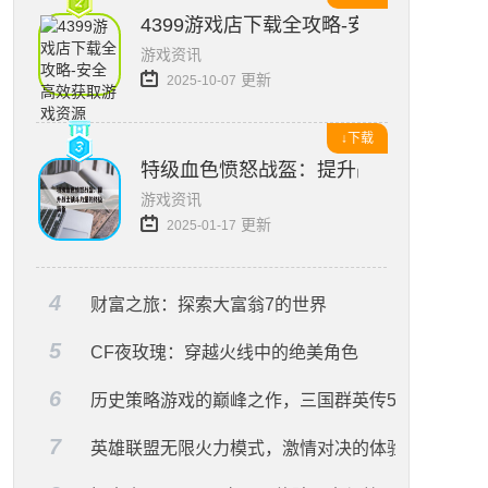
4399游戏店下载全攻略-安全高效获取
游戏资讯
更新
2025-10-07
↓下载
特级血色愤怒战盔：提升战士战斗力量
游戏资讯
更新
2025-01-17
4
财富之旅：探索大富翁7的世界
5
CF夜玫瑰：穿越火线中的绝美角色
6
历史策略游戏的巅峰之作，三国群英传5
7
英雄联盟无限火力模式，激情对决的体验