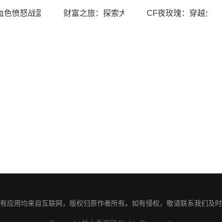
全高效获取游戏资源
血色愤怒战盔：提升战士战斗力量的终极装备
财富之旅：探索大富翁7的世界
CF夜玫瑰：穿越火
有应用均来自互联网，版权归原作者所有。如有侵权，敬请联系我们及时