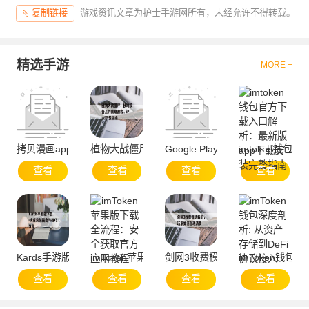
游戏资讯文章为护士手游网所有，未经允许不得转载。
复制链接
精选手游
MORE +
拷贝漫画app官方网站-便捷服务与资源聚合
植物大战僵尸：移动设备上的策略游戏，iPad下载
Google Play官方下载与安全使用
imtoken钱
查看
查看
查看
查看
Kards手游版下载-快速安装指南与技巧分享
imToken苹果版下载全流程：安全获取官方应用教
剑网3收费模式解析，玩家如何合
imToken钱包
查看
查看
查看
查看