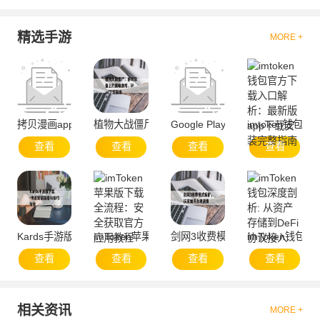
精选手游
MORE +
拷贝漫画app官方网站-便捷服务与资源聚合
植物大战僵尸：移动设备上的策略游戏，iPad下载
Google Play官方下载与安全使用
imtoken钱
查看
查看
查看
查看
Kards手游版下载-快速安装指南与技巧分享
imToken苹果版下载全流程：安全获取官方应用教
剑网3收费模式解析，玩家如何合
imToken钱包
查看
查看
查看
查看
相关资讯
MORE +