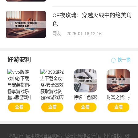
CF夜玫瑰：穿越火线中的绝美角
色
网友
2025-01-18 12:16
好游安利
换一换
vivo版游戏中心下载与安装指南-畅享游戏乐趣
4399游戏店下载全攻略-安全高效获取游戏资源
特级血色愤怒战盔：提升战士战
财富之旅：探索
查看
查看
查看
查看
本站所有应用均来自互联网，版权归原作者所有。如有侵权，敬