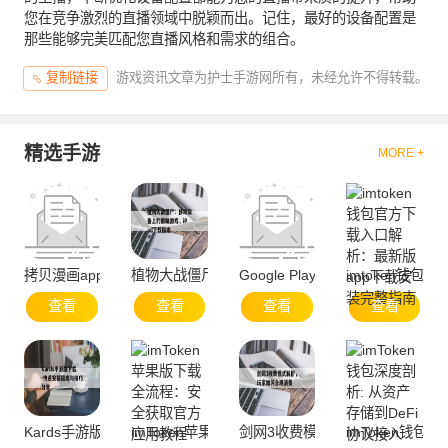
您在竞争激烈的直播领域中脱颖而出。记住，最好的设备配置是
那些能够完美匹配您直播风格和需求的组合。
游戏资讯文章为护士手游网所有，未经允许不得转载。
复制链接
精选手游
MORE +
拷贝漫画app官方网站-便捷服务与资源聚合
植物大战僵尸：移动设备上的策略游戏，iPad下载
Google Play官方下载与安全使用
imtoken钱
查看
查看
查看
查看
Kards手游版下载-快速安装指南与技巧分享
imToken苹果版下载全流程：安全获取官方应用教
剑网3收费模式解析，玩家如何合
imToken钱包